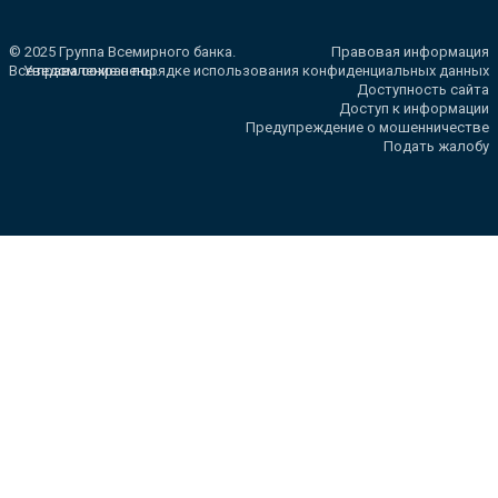
© 2025 Группа Всемирного банка.
Правовая информация
Все права сохранены.
Уведомление о порядке использования конфиденциальных данных
Доступность сайта
Доступ к информации
Предупреждение о мошенничестве
Подать жалобу