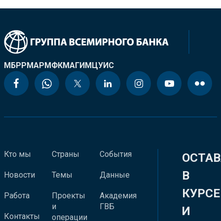
МБРР
МАР
МФК
МАГИ
МЦУИС
Кто мы
Страны
События
ОСТАВ
В
Новости
Темы
Данные
КУРСЕ
Работа
Проекты
Академия
и
ГВБ
И
Контакты
операции