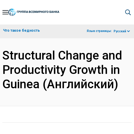
Skip
to
Main
Что такое бедность
Язык страницы:
Русский
Navigation
Structural Change and
Productivity Growth in
Guinea (Английский)