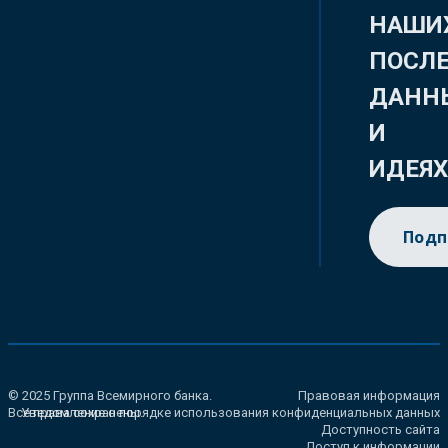
НАШИ
ПОСЛ
ДАНН
И
ИДЕЯ
Подп
© 2025 Группа Всемирного банка.
Правовая информация
Все права сохранены.
Уведомление о порядке использования конфиденциальных данных
Доступность сайта
Доступ к информации