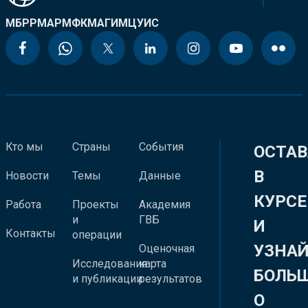
МБРР
МАР
МФК
МАГИ
МЦУИС
Кто мы
Страны
События
ОСТАВ
В
Новости
Темы
Данные
КУРСЕ
Работа
Проекты
Академия
и
ГВБ
И
Контакты
операции
УЗНА
Оценочная
Исследования
карта
БОЛЬ
и публикации
результатов
О