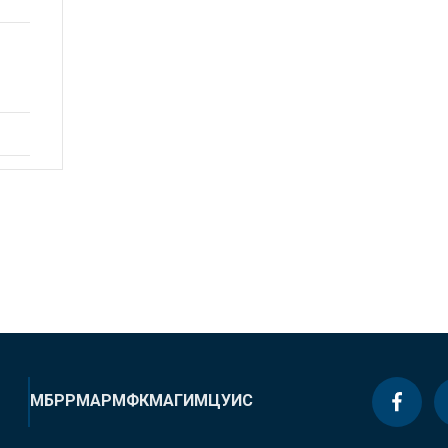
МБРР
МАР
МФК
МАГИ
МЦУИС