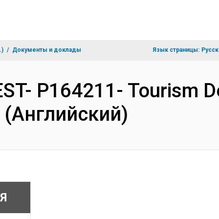
.)
Документы и доклады
Язык страницы:
Русск
ST- P164211- Tourism D
n (Английский)
Я