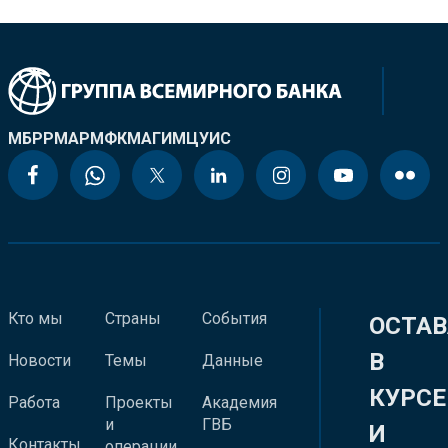
МБРР
МАР
МФК
МАГИ
МЦУИС
Кто мы
Страны
События
ОСТАВ
В
Новости
Темы
Данные
КУРСЕ
Работа
Проекты
Академия
и
ГВБ
И
Контакты
операции