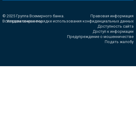
© 2025 Группа Всемирного банка.
Правовая информация
Все права сохранены.
Уведомление о порядке использования конфиденциальных данных
Доступность сайта
Доступ к информации
Предупреждение о мошенничестве
Подать жалобу