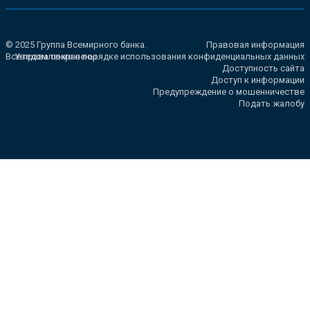
© 2025 Группа Всемирного банка.
Правовая информация
Все права сохранены.
Уведомление о порядке использования конфиденциальных данных
Доступность сайта
Доступ к информации
Предупреждение о мошенничестве
Подать жалобу