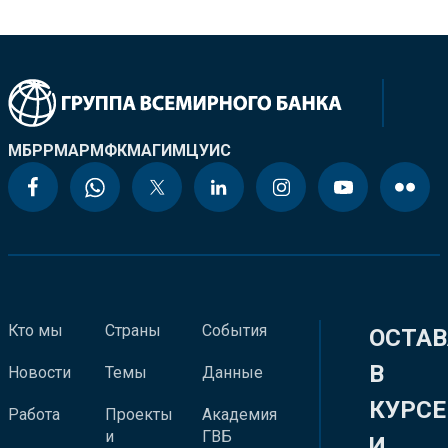
МБРР
МАР
МФК
МАГИ
МЦУИС
Кто мы
Страны
События
ОСТАВ
В
Новости
Темы
Данные
КУРСЕ
Работа
Проекты
Академия
и
ГВБ
И