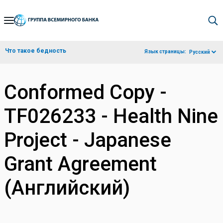
Skip
to
Main
Что такое бедность
Язык страницы:
Русский
Navigation
Conformed Copy -
TF026233 - Health Nine
Project - Japanese
Grant Agreement
(Английский)