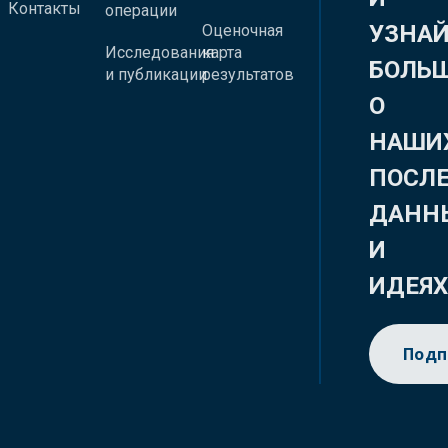
Контакты
операции
УЗНА
Оценочная
Исследования
карта
БОЛЬ
и публикации
результатов
О
НАШИ
ПОСЛ
ДАНН
И
ИДЕЯ
Подп