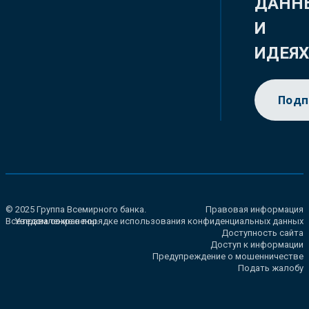
ДАНН
И
ИДЕЯ
Подп
© 2025 Группа Всемирного банка.
Правовая информация
Все права сохранены.
Уведомление о порядке использования конфиденциальных данных
Доступность сайта
Доступ к информации
Предупреждение о мошенничестве
Подать жалобу