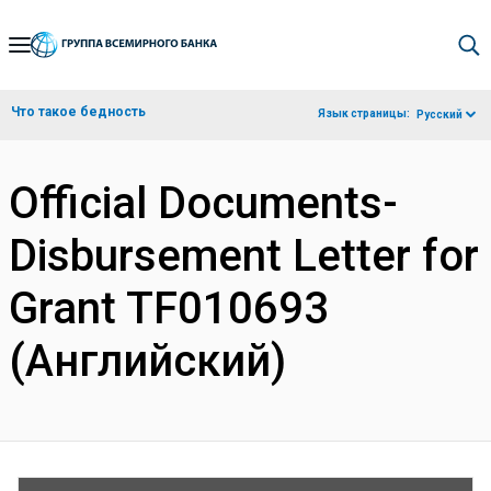
Skip
to
Main
Что такое бедность
Язык страницы:
Русский
Navigation
Official Documents-
Disbursement Letter for
Grant TF010693
(Английский)