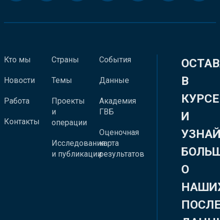
Кто мы
Страны
События
ОСТАВ
В
Новости
Темы
Данные
КУРСЕ
Работа
Проекты
Академия
и
ГВБ
И
Контакты
операции
УЗНА
Оценочная
Исследования
карта
БОЛЬ
и публикации
результатов
О
НАШИ
ПОСЛ