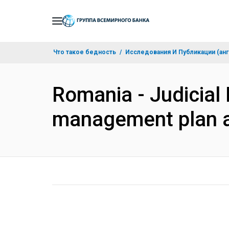
Skip
to
Main
Что такое бедность
Исследования И Публикации (анг
Navigation
Romania - Judicial
management plan a