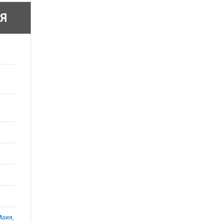
Я
Азия,