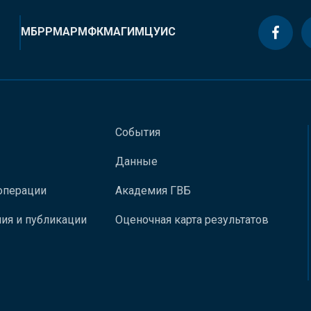
МБРР
МАР
МФК
МАГИ
МЦУИС
События
Данные
операции
Академия ГВБ
ия и публикации
Оценочная карта результатов