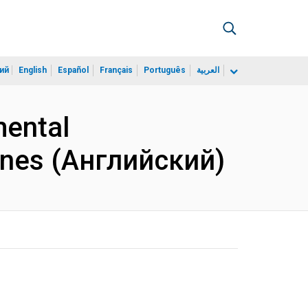
ий
English
Español
Français
Português
العربية
mental
ines (Английский)