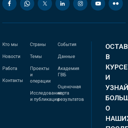
Кто мы
Страны
События
ОСТАВ
В
Новости
Темы
Данные
КУРСЕ
Работа
Проекты
Академия
и
ГВБ
И
Контакты
операции
УЗНА
Оценочная
Исследования
карта
БОЛЬ
и публикации
результатов
О
НАШИ