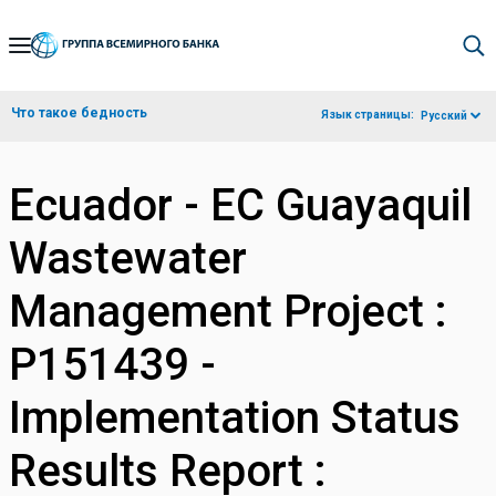
Skip
to
Main
Что такое бедность
Язык страницы:
Русский
Navigation
Ecuador - EC Guayaquil
Wastewater
Management Project :
P151439 -
Implementation Status
Results Report :