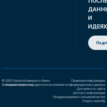
ПОСЛ
ДАНН
И
ИДЕЯ
Подп
© 2025 Группа Всемирного банка.
Правовая информация
Все права сохранены.
Уведомление о порядке использования конфиденциальных данных
Доступность сайта
Доступ к информации
Предупреждение о мошенничестве
Подать жалобу