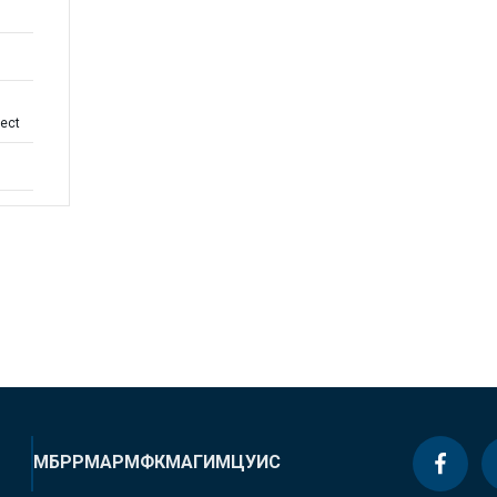
ject
МБРР
МАР
МФК
МАГИ
МЦУИС