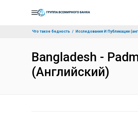
Skip
to
Main
Что такое бедность
Исследования И Публикации (анг
Navigation
Bangladesh - Padma
(Английский)