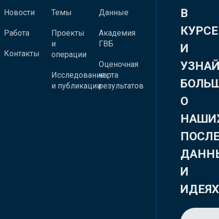
В
Новости
Темы
Данные
КУРСЕ
Работа
Проекты
Академия
и
ГВБ
И
Контакты
операции
УЗНА
Оценочная
Исследования
карта
БОЛЬ
и публикации
результатов
О
НАШИ
ПОСЛ
ДАНН
И
ИДЕЯ