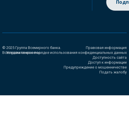
Подп
© 2025 Группа Всемирного банка.
Правовая информация
Все права сохранены.
Уведомление о порядке использования конфиденциальных данных
Доступность сайта
Доступ к информации
Предупреждение о мошенничестве
Подать жалобу