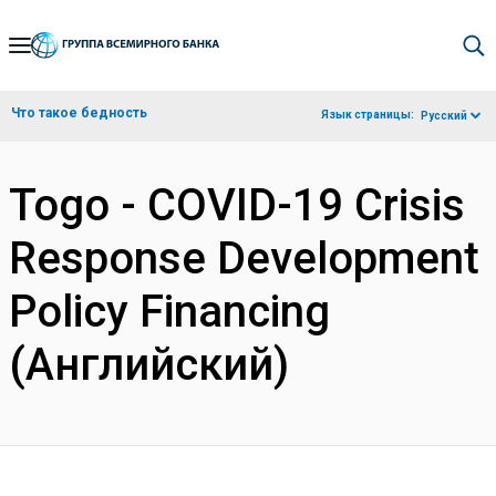
Skip
to
Main
Что такое бедность
Язык страницы:
Русский
Navigation
Togo - COVID-19 Crisis
Response Development
Policy Financing
(Английский)