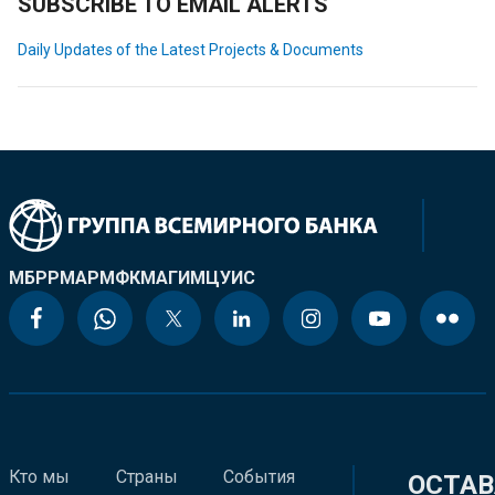
SUBSCRIBE TO EMAIL ALERTS
Daily Updates of the Latest Projects & Documents
МБРР
МАР
МФК
МАГИ
МЦУИС
Кто мы
Страны
События
ОСТАВ