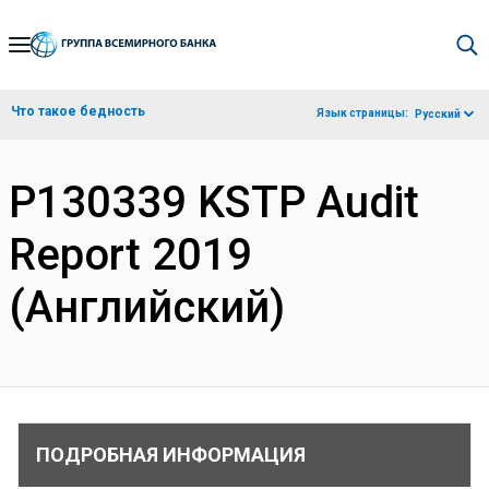
Skip
to
Main
Что такое бедность
Язык страницы:
Русский
Navigation
P130339 KSTP Audit
Report 2019
(Английский)
ПОДРОБНАЯ ИНФОРМАЦИЯ