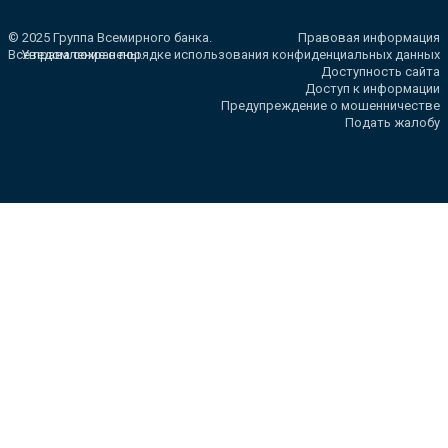
© 2025 Группа Всемирного банка.
Правовая информация
Все права сохранены.
Уведомление о порядке использования конфиденциальных данных
Доступность сайта
Доступ к информации
Предупреждение о мошенничестве
Подать жалобу