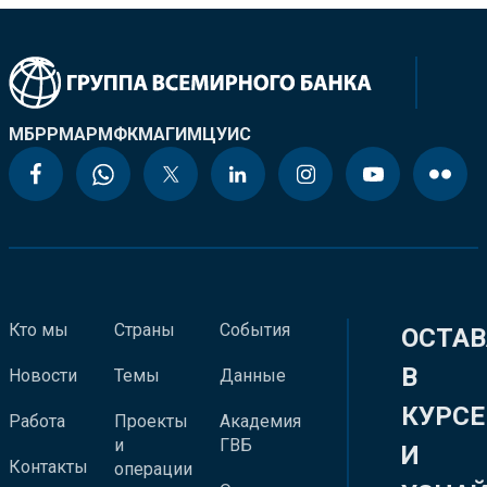
МБРР
МАР
МФК
МАГИ
МЦУИС
Кто мы
Страны
События
ОСТАВ
В
Новости
Темы
Данные
КУРСЕ
Работа
Проекты
Академия
и
ГВБ
И
Контакты
операции