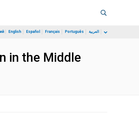
ий
English
Español
Français
Português
العربية
n in the Middle