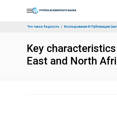
Skip
to
Main
Что такое бедность
Исследования И Публикации (анг
Navigation
Key characteristics
East and North Afr