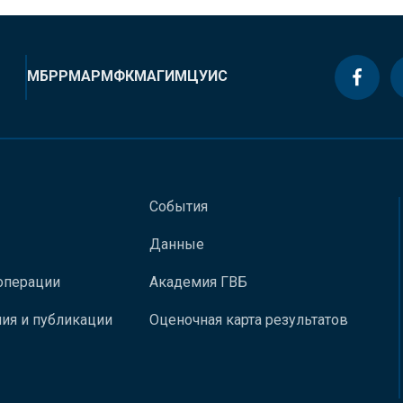
МБРР
МАР
МФК
МАГИ
МЦУИС
События
Данные
операции
Академия ГВБ
ия и публикации
Оценочная карта результатов