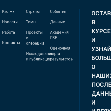
Кто мы
Страны
События
ОСТАВ
В
Новости
Темы
Данные
КУРСЕ
Работа
Проекты
Академия
и
ГВБ
И
Контакты
операции
УЗНА
Оценочная
Исследования
карта
БОЛЬ
и публикации
результатов
О
НАШИ
ПОСЛ
ДАНН
И