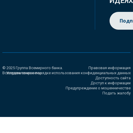
ИДЕЯ
Подп
© 2025 Группа Всемирного банка.
Правовая информация
Все права сохранены.
Уведомление о порядке использования конфиденциальных данных
Доступность сайта
Доступ к информации
Предупреждение о мошенничестве
Подать жалобу