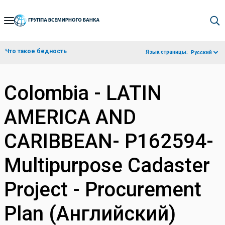
Skip
to
Main
Что такое бедность
Язык страницы:
Русский
Navigation
Colombia - LATIN
AMERICA AND
CARIBBEAN- P162594-
Multipurpose Cadaster
Project - Procurement
Plan (Английский)