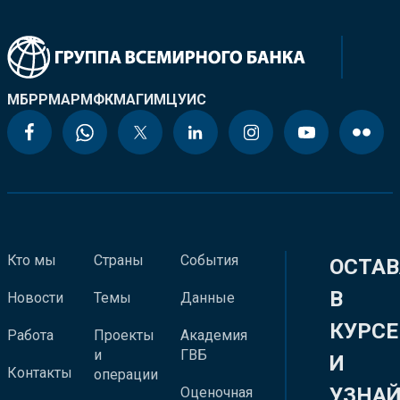
МБРР
МАР
МФК
МАГИ
МЦУИС
Кто мы
Страны
События
ОСТАВ
В
Новости
Темы
Данные
КУРСЕ
Работа
Проекты
Академия
и
ГВБ
И
Контакты
операции
УЗНА
Оценочная