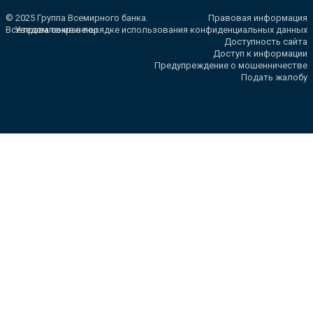
© 2025 Группа Всемирного банка.
Правовая информация
Все права сохранены.
Уведомление о порядке использования конфиденциальных данных
Доступность сайта
Доступ к информации
Предупреждение о мошенничестве
Подать жалобу