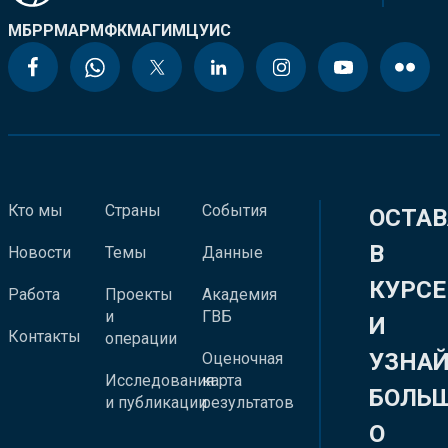
МБРР
МАР
МФК
МАГИ
МЦУИС
Кто мы
Страны
События
ОСТАВ
В
Новости
Темы
Данные
КУРСЕ
Работа
Проекты
Академия
и
ГВБ
И
Контакты
операции
УЗНА
Оценочная
Исследования
карта
БОЛЬ
и публикации
результатов
О