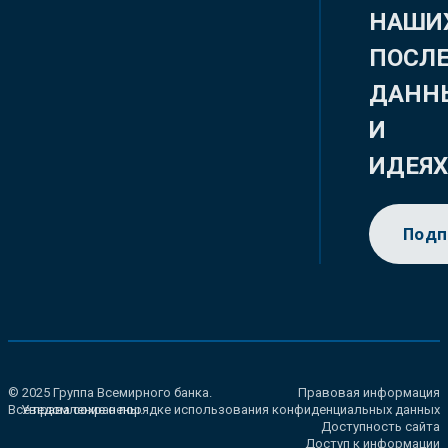
НАШИ
ПОСЛ
ДАНН
И
ИДЕЯ
Подп
© 2025 Группа Всемирного банка.
Правовая информация
Все права сохранены.
Уведомление о порядке использования конфиденциальных данных
Доступность сайта
Доступ к информации