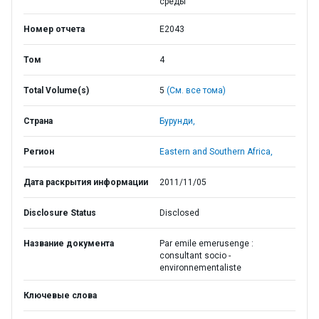
среды
Номер отчета
E2043
Том
4
Total Volume(s)
5
(См. все тома)
Страна
Бурунди,
Регион
Eastern and Southern Africa,
Дата раскрытия информации
2011/11/05
Disclosure Status
Disclosed
Название документа
Par emile emerusenge :
consultant socio -
environnementaliste
Ключевые слова