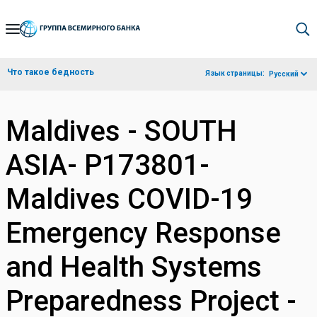
Skip
to
Main
Что такое бедность
Язык страницы:
Русский
Navigation
Maldives - SOUTH
ASIA- P173801-
Maldives COVID-19
Emergency Response
and Health Systems
Preparedness Project -