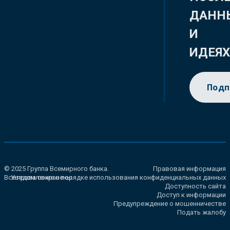
ДАНН
И
ИДЕЯ
Подп
© 2025 Группа Всемирного банка.
Правовая информация
Все права сохранены.
Уведомление о порядке использования конфиденциальных данных
Доступность сайта
Доступ к информации
Предупреждение о мошенничестве
Подать жалобу