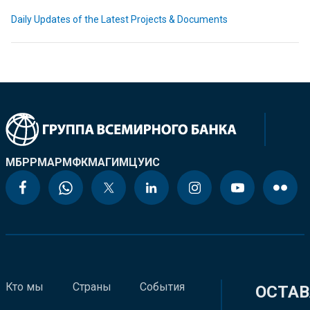
Daily Updates of the Latest Projects & Documents
МБРР
МАР
МФК
МАГИ
МЦУИС
Кто мы
Страны
События
ОСТАВ