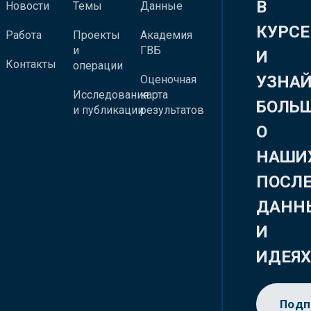
В
Новости
Темы
Данные
КУРСЕ
Работа
Проекты
Академия
и
ГВБ
И
Контакты
операции
УЗНА
Оценочная
Исследования
карта
БОЛЬ
и публикации
результатов
О
НАШИ
ПОСЛ
ДАНН
И
ИДЕЯ
Подп