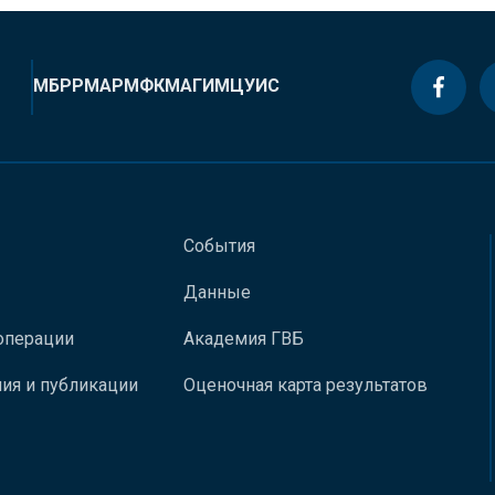
МБРР
МАР
МФК
МАГИ
МЦУИС
События
Данные
операции
Академия ГВБ
ия и публикации
Оценочная карта результатов