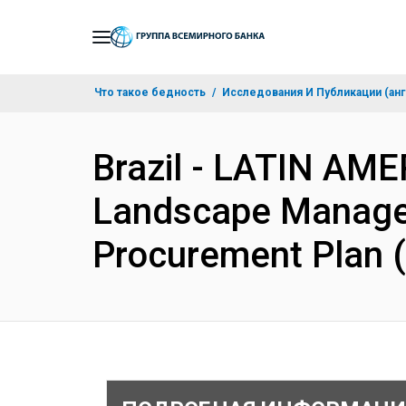
Skip
to
Main
Что такое бедность
Исследования И Публикации (анг
Navigation
Brazil - LATIN AM
Landscape Managem
Procurement Plan 