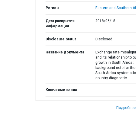
Регион
Eastern and Southern Af
Дата раскрытия
2018/06/18
информации
Disclosure Status
Disclosed
Название документа
Exchange rate misalig
and its relationship to o
growth in South Africa :
background note for the
South Africa systematic
country diagnostic
Ключевые слова
Подробнее