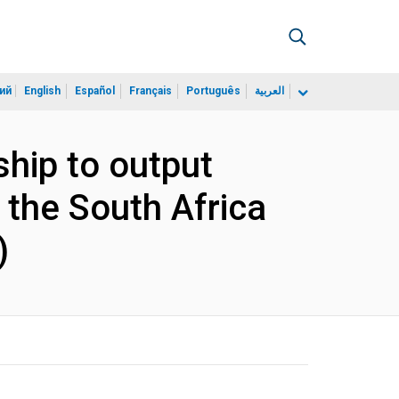
ий
English
Español
Français
Português
العربية
ship to output
 the South Africa
)