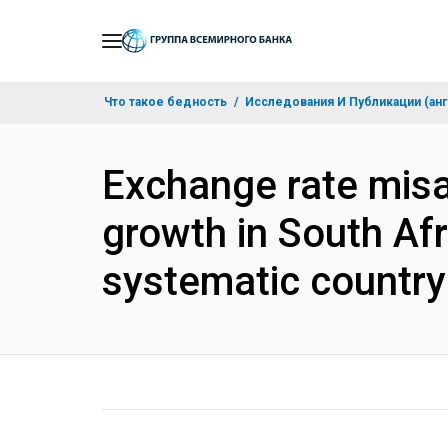
Skip
to
Main
Что такое бедность
Исследования И Публикации (анг
Navigation
Exchange rate misal
growth in South Afr
systematic country