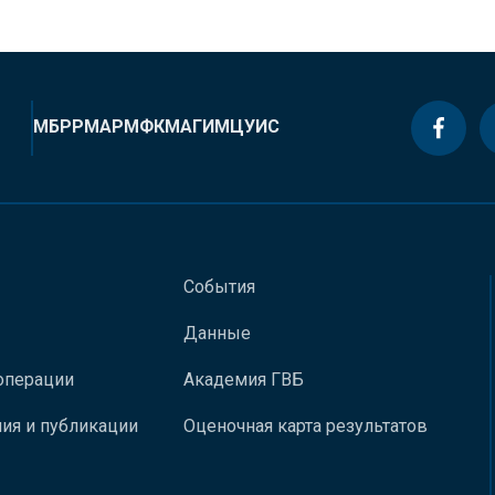
МБРР
МАР
МФК
МАГИ
МЦУИС
События
Данные
операции
Академия ГВБ
ия и публикации
Оценочная карта результатов