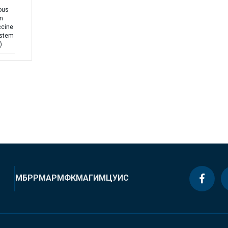
ous
n
ccine
ystem
)
МБРР
МАР
МФК
МАГИ
МЦУИС