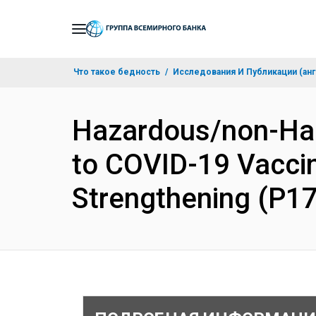
Skip
to
Main
Что такое бедность
Исследования И Публикации (анг
Navigation
Hazardous/non-Ha
to COVID-19 Vacci
Strengthening (P1