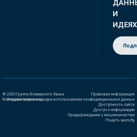
ДАНН
И
ИДЕЯ
Подп
© 2025 Группа Всемирного банка.
Правовая информация
Все права сохранены.
Уведомление о порядке использования конфиденциальных данных
Доступность сайта
Доступ к информации
Предупреждение о мошенничестве
Подать жалобу