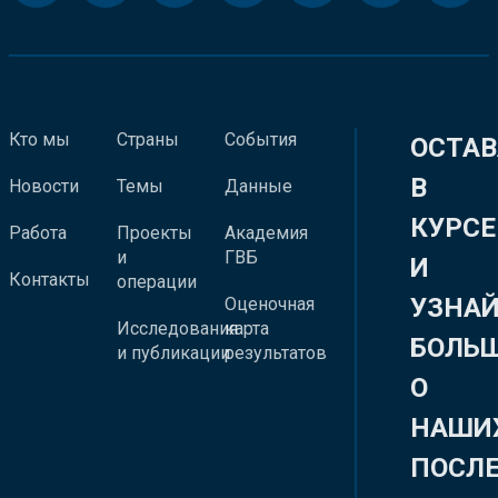
Кто мы
Страны
События
ОСТАВ
В
Новости
Темы
Данные
КУРСЕ
Работа
Проекты
Академия
и
ГВБ
И
Контакты
операции
УЗНА
Оценочная
Исследования
карта
БОЛЬ
и публикации
результатов
О
НАШИ
ПОСЛ