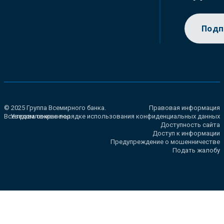
Подп
© 2025 Группа Всемирного банка.
Правовая информация
Все права сохранены.
Уведомление о порядке использования конфиденциальных данных
Доступность сайта
Доступ к информации
Предупреждение о мошенничестве
Подать жалобу