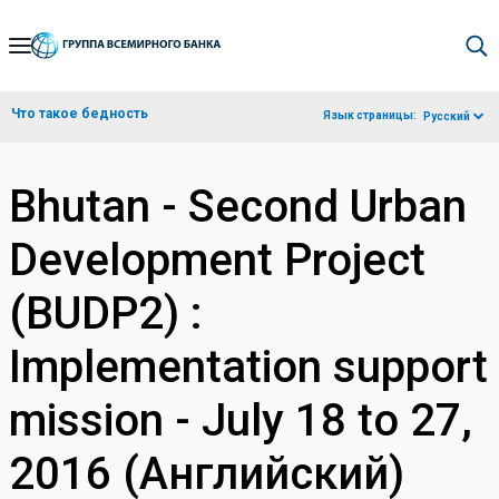
Skip
to
Main
Что такое бедность
Язык страницы:
Русский
Navigation
Bhutan - Second Urban
Development Project
(BUDP2) :
Implementation support
mission - July 18 to 27,
2016 (Английский)