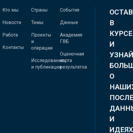
Кто мы
Страны
События
ОСТАВ
В
Новости
Темы
Данные
КУРСЕ
Работа
Проекты
Академия
и
ГВБ
И
Контакты
операции
УЗНА
Оценочная
Исследования
карта
БОЛЬ
и публикации
результатов
О
НАШИ
ПОСЛ
ДАНН
И
ИДЕЯ