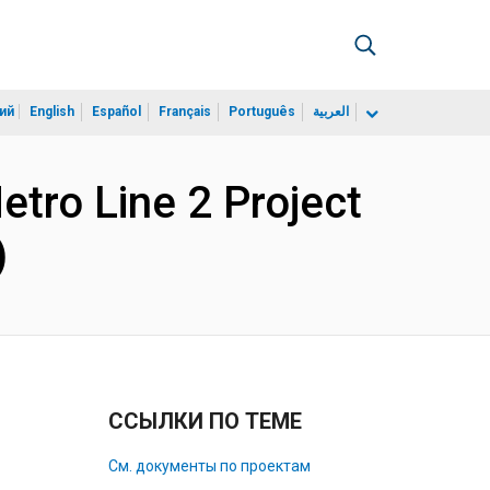
ий
English
Español
Français
Português
العربية
etro Line 2 Project
)
ССЫЛКИ ПО ТЕМЕ
См. документы по проектам