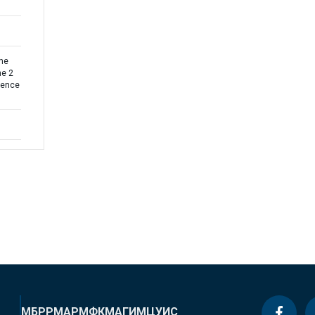
the
ne 2
uence
МБРР
МАР
МФК
МАГИ
МЦУИС