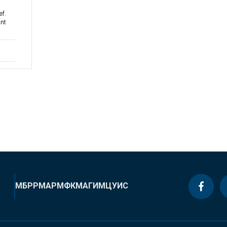
f.
ant
МБРР
МАР
МФК
МАГИ
МЦУИС