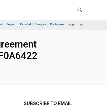
ий
English
Español
Français
Português
العربية
greement
 TF0A6422
SUBSCRIBE TO EMAIL