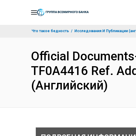
Skip
to
Main
Что такое бедность
Исследования И Публикации (анг
Navigation
Official Document
TF0A4416 Ref. Add
(Английский)