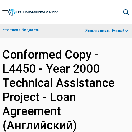
Skip
to
Main
Что такое бедность
Язык страницы:
Русский
Navigation
Conformed Copy -
L4450 - Year 2000
Technical Assistance
Project - Loan
Agreement
(Английский)