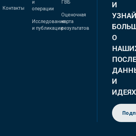
и
ГВБ
И
Контакты
операции
УЗНА
Оценочная
Исследования
карта
БОЛЬ
и публикации
результатов
О
НАШИ
ПОСЛ
ДАНН
И
ИДЕЯ
Подп