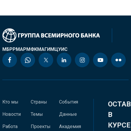
МБРР
МАР
МФК
МАГИ
МЦУИС
Кто мы
Страны
События
ОСТАВ
В
Новости
Темы
Данные
КУРСЕ
Работа
Проекты
Академия