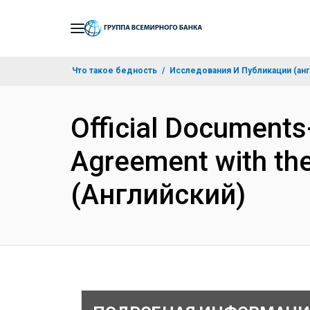
Skip
to
Main
Что такое бедность
Исследования И Публикации (анг
Navigation
Official Documents
Agreement with th
(Английский)