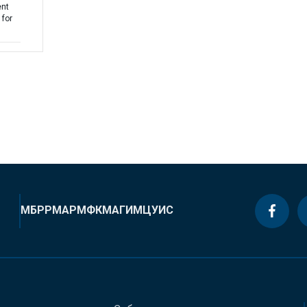
ent
 for
МБРР
МАР
МФК
МАГИ
МЦУИС