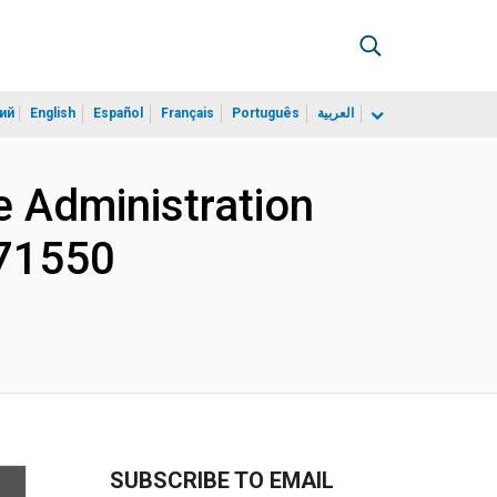
ий
English
Español
Français
Português
العربية
 Administration
071550
SUBSCRIBE TO EMAIL