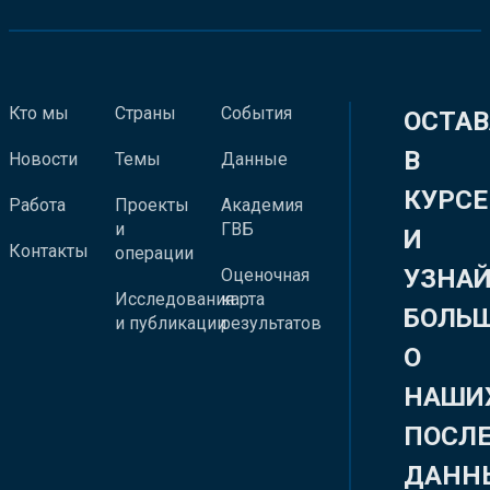
Кто мы
Страны
События
ОСТАВ
В
Новости
Темы
Данные
КУРСЕ
Работа
Проекты
Академия
и
ГВБ
И
Контакты
операции
УЗНА
Оценочная
Исследования
карта
БОЛЬ
и публикации
результатов
О
НАШИ
ПОСЛ
ДАНН