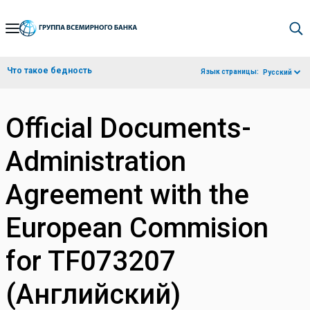
Skip
to
Main
Что такое бедность
Язык страницы:
Русский
Navigation
Official Documents-
Administration
Agreement with the
European Commision
for TF073207
(Английский)