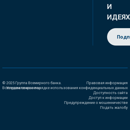
И
ИДЕЯ
Подп
© 2025 Группа Всемирного банка.
Правовая информация
Все права сохранены.
Уведомление о порядке использования конфиденциальных данных
Доступность сайта
Доступ к информации
Предупреждение о мошенничестве
Подать жалобу