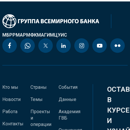
МБРР
МАР
МФК
МАГИ
МЦУИС
Кто мы
Страны
События
ОСТАВ
В
Новости
Темы
Данные
КУРСЕ
Работа
Проекты
Академия
и
ГВБ
И
Контакты
операции