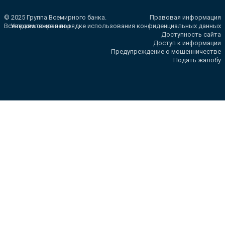
© 2025 Группа Всемирного банка.
Правовая информация
Все права сохранены.
Уведомление о порядке использования конфиденциальных данных
Доступность сайта
Доступ к информации
Предупреждение о мошенничестве
Подать жалобу