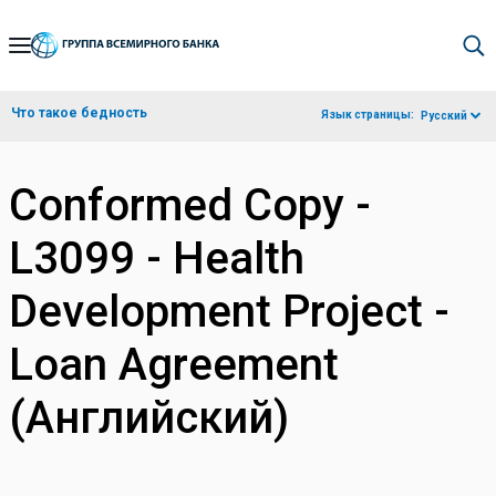
Skip
to
Main
Что такое бедность
Язык страницы:
Русский
Navigation
Conformed Copy -
L3099 - Health
Development Project -
Loan Agreement
(Английский)