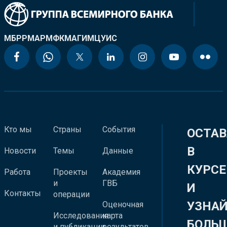
МБРР
МАР
МФК
МАГИ
МЦУИС
Кто мы
Страны
События
ОСТАВ
В
Новости
Темы
Данные
КУРСЕ
Работа
Проекты
Академия
и
ГВБ
И
Контакты
операции
УЗНА
Оценочная
Исследования
карта
БОЛЬ
и публикации
результатов