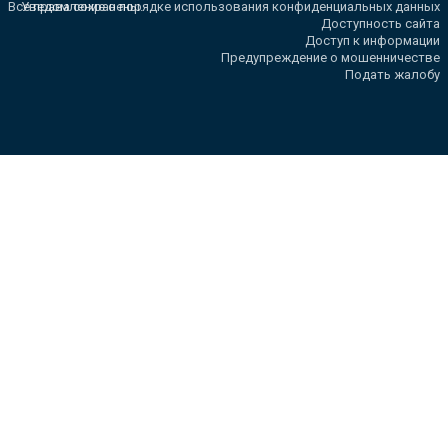
Все права сохранены.
Уведомление о порядке использования конфиденциальных данных
Доступность сайта
Доступ к информации
Предупреждение о мошенничестве
Подать жалобу