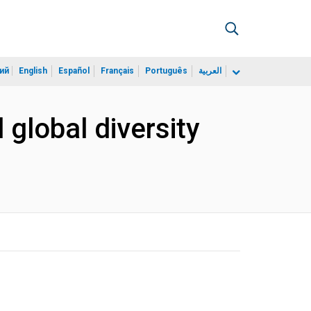
ий
English
Español
Français
Português
العربية
 global diversity