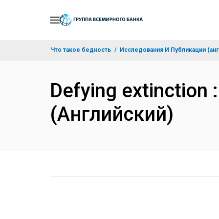
Skip
to
Main
Что такое бедность
Исследования И Публикации (анг
Navigation
Defying extinction 
(Английский)