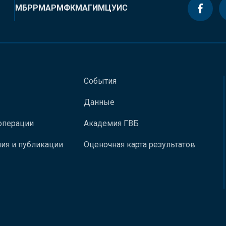
МБРР
МАР
МФК
МАГИ
МЦУИС
События
Данные
операции
Академия ГВБ
ия и публикации
Оценочная карта результатов