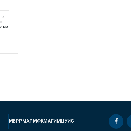
the
on
uence
МБРР
МАР
МФК
МАГИ
МЦУИС