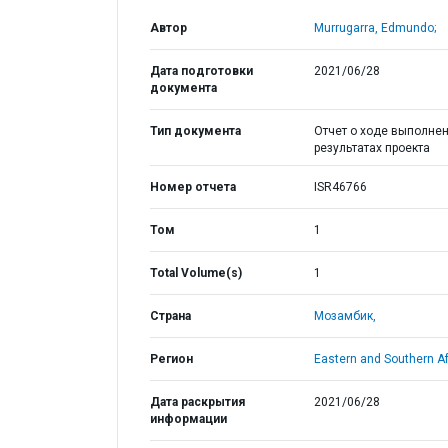
Автор
Murrugarra, Edmundo;
Дата подготовки
2021/06/28
документа
Тип документа
Отчет о ходе выполнен
результатах проекта
Номер отчета
ISR46766
Том
1
Total Volume(s)
1
Страна
Мозамбик,
Регион
Eastern and Southern Af
Дата раскрытия
2021/06/28
информации