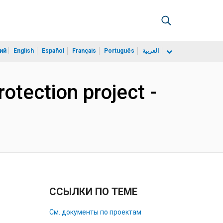
ий
English
Español
Français
Português
العربية
otection project -
ССЫЛКИ ПО ТЕМЕ
См. документы по проектам