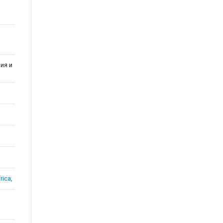
ия и
rica,