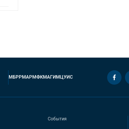
МБРР
МАР
МФК
МАГИ
МЦУИС
События