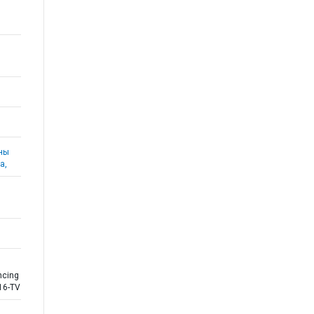
аны
а,
ncing
16-TV