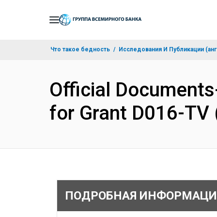
Skip
to
Main
Что такое бедность
Исследования И Публикации (анг
Navigation
Official Document
for Grant D016-TV
ПОДРОБНАЯ ИНФОРМАЦИ