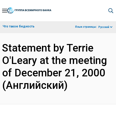
Skip
to
Main
Что такое бедность
Язык страницы:
Русский
Navigation
Statement by Terrie
O'Leary at the meeting
of December 21, 2000
(Английский)