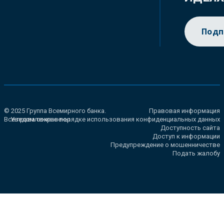
Подп
© 2025 Группа Всемирного банка.
Правовая информация
Все права сохранены.
Уведомление о порядке использования конфиденциальных данных
Доступность сайта
Доступ к информации
Предупреждение о мошенничестве
Подать жалобу