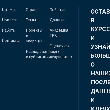
Кто мы
Страны
События
ОСТАВ
В
Новости
Темы
Данные
КУРСЕ
Работа
Проекты
Академия
и
ГВБ
И
Контакты
операции
УЗНА
Оценочная
Исследования
карта
БОЛЬ
и публикации
результатов
О
НАШИ
ПОСЛ
ДАНН
И
ИДЕЯ