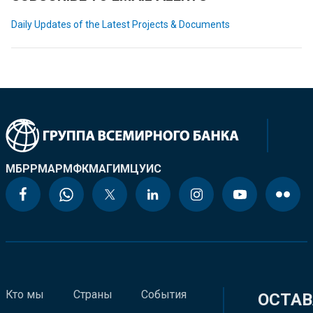
Daily Updates of the Latest Projects & Documents
МБРР
МАР
МФК
МАГИ
МЦУИС
Кто мы
Страны
События
ОСТАВ