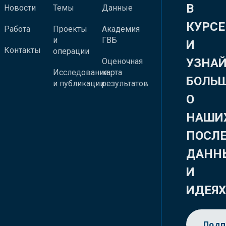
В
Новости
Темы
Данные
КУРСЕ
Работа
Проекты
Академия
и
ГВБ
И
Контакты
операции
УЗНА
Оценочная
Исследования
карта
БОЛЬ
и публикации
результатов
О
НАШИ
ПОСЛ
ДАНН
И
ИДЕЯ
Подп