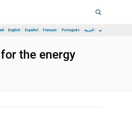
ий
English
Español
Français
Português
العربية
 for the energy