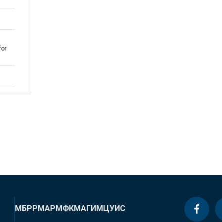
for
МБРР
МАР
МФК
МАГИ
МЦУИС