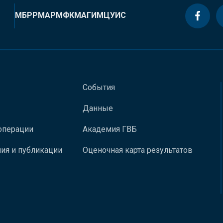
МБРР
МАР
МФК
МАГИ
МЦУИС
События
Данные
операции
Академия ГВБ
ия и публикации
Оценочная карта результатов