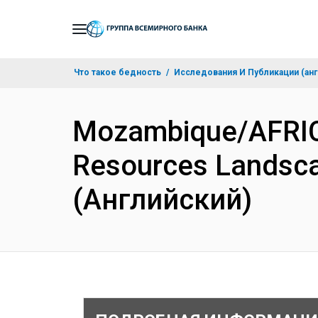
Skip
to
Main
Что такое бедность
Исследования И Публикации (анг
Navigation
Mozambique/AFRICA
Resources Landsca
(Английский)