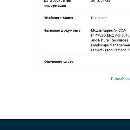
Дата раскрытия
2018/01/25
информации
Disclosure Status
Disclosed
Название документа
Mozambique/AFRICA-
P149620- Moz Agricultu
and Natural Resources
Landscape Managemen
Project - Procurement P
Ключевые слова
Подробнее