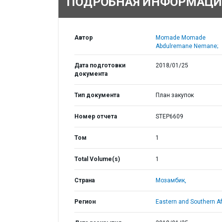
ПОДРОБНАЯ ИНФОРМАЦИ
Автор
Momade Momade
Abdulremane Nemane;
Дата подготовки
2018/01/25
документа
Тип документа
План закупок
Номер отчета
STEP6609
Том
1
Total Volume(s)
1
Страна
Мозамбик,
Регион
Eastern and Southern Af