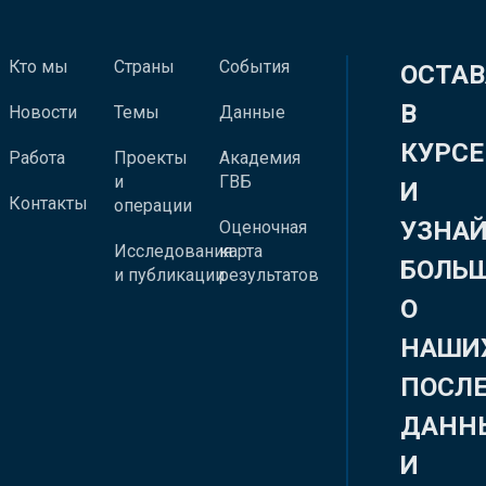
Кто мы
Страны
События
ОСТАВ
В
Новости
Темы
Данные
КУРСЕ
Работа
Проекты
Академия
и
ГВБ
И
Контакты
операции
УЗНА
Оценочная
Исследования
карта
БОЛЬ
и публикации
результатов
О
НАШИ
ПОСЛ
ДАНН
И