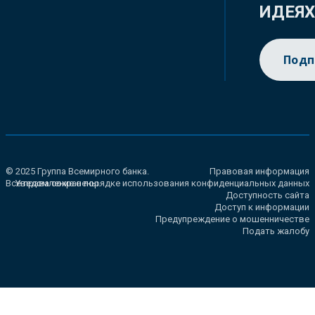
ИДЕЯ
Подп
© 2025 Группа Всемирного банка.
Правовая информация
Все права сохранены.
Уведомление о порядке использования конфиденциальных данных
Доступность сайта
Доступ к информации
Предупреждение о мошенничестве
Подать жалобу