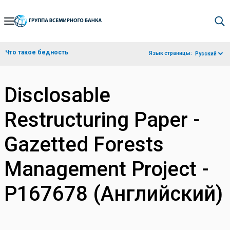
Skip
to
Main
Что такое бедность
Язык страницы:
Русский
Navigation
Disclosable
Restructuring Paper -
Gazetted Forests
Management Project -
P167678 (Английский)