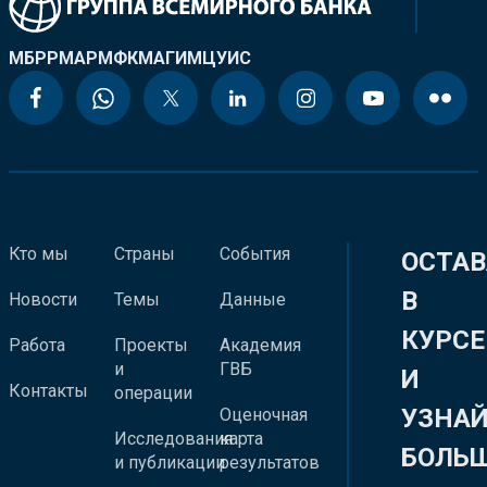
МБРР
МАР
МФК
МАГИ
МЦУИС
Кто мы
Страны
События
ОСТАВ
В
Новости
Темы
Данные
КУРСЕ
Работа
Проекты
Академия
и
ГВБ
И
Контакты
операции
УЗНА
Оценочная
Исследования
карта
БОЛЬ
и публикации
результатов