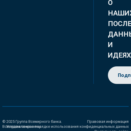
О
НАШИ
ПОСЛ
ДАНН
И
ИДЕЯ
Подп
© 2025 Группа Всемирного банка.
Правовая информация
Все права сохранены.
Уведомление о порядке использования конфиденциальных данных