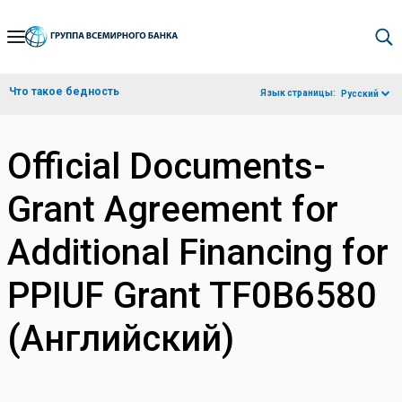
Skip
to
Main
Что такое бедность
Язык страницы:
Русский
Navigation
Official Documents-
Grant Agreement for
Additional Financing for
PPIUF Grant TF0B6580
(Английский)