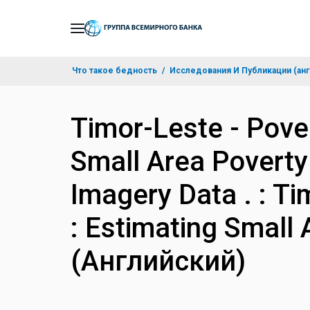
Skip
to
Main
Что такое бедность
Исследования И Публикации (анг
Navigation
Timor-Leste - Pove
Small Area Poverty 
Imagery Data . : Ti
: Estimating Small 
(Английский)