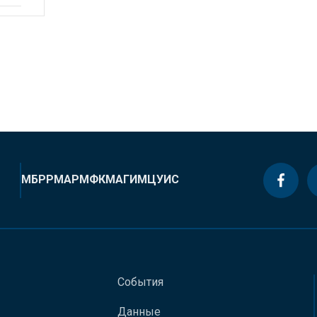
МБРР
МАР
МФК
МАГИ
МЦУИС
События
Данные