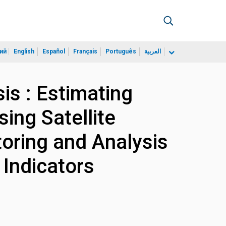
ий
English
Español
Français
Português
العربية
is : Estimating
ing Satellite
toring and Analysis
 Indicators