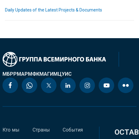
Daily Updates of the Latest Projects & Documents
МБРР
МАР
МФК
МАГИ
МЦУИС
Кто мы
Страны
События
ОСТАВ