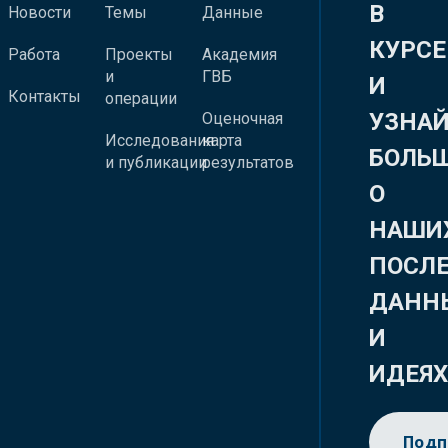
В
Новости
Темы
Данные
КУРСЕ
Работа
Проекты
Академия
и
ГВБ
И
Контакты
операции
УЗНА
Оценочная
Исследования
карта
БОЛЬ
и публикации
результатов
О
НАШИ
ПОСЛ
ДАНН
И
ИДЕЯ
Подп