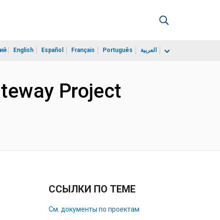
ий
English
Español
Français
Português
العربية
teway Project
ССЫЛКИ ПО ТЕМЕ
См. документы по проектам