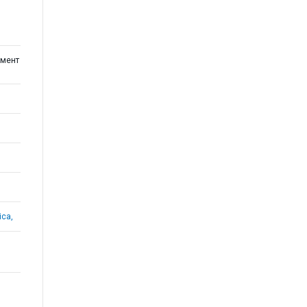
мент
ica,