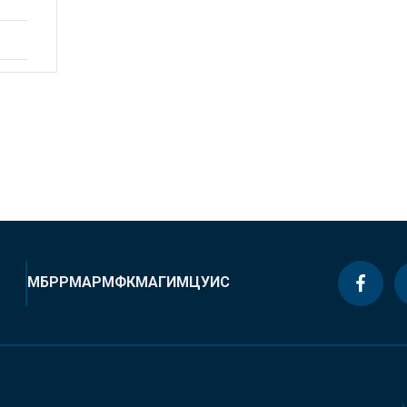
МБРР
МАР
МФК
МАГИ
МЦУИС