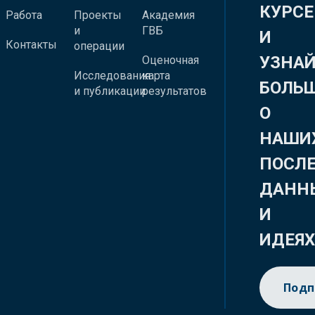
КУРСЕ
Работа
Проекты
Академия
и
ГВБ
И
Контакты
операции
УЗНА
Оценочная
Исследования
карта
БОЛЬ
и публикации
результатов
О
НАШИ
ПОСЛ
ДАНН
И
ИДЕЯ
Подп