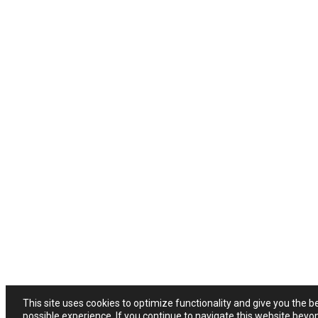
This site uses cookies to optimize functionality and give you the b
possible experience. If you continue to navigate this website beyo