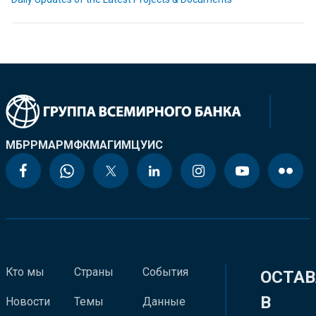
МБРР
МАР
МФК
МАГИ
МЦУИС
Кто мы
Страны
События
ОСТАВ
В
Новости
Темы
Данные