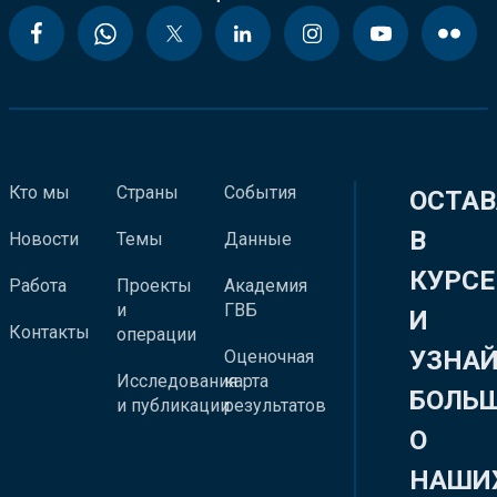
Кто мы
Страны
События
ОСТАВ
В
Новости
Темы
Данные
КУРСЕ
Работа
Проекты
Академия
и
ГВБ
И
Контакты
операции
УЗНА
Оценочная
Исследования
карта
БОЛЬ
и публикации
результатов
О
НАШИ