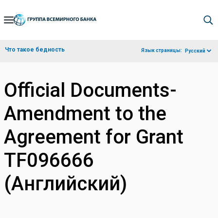
Skip
to
Main
Что такое бедность
Язык страницы:
Русский
Navigation
Official Documents-
Amendment to the
Agreement for Grant
TF096666
(Английский)