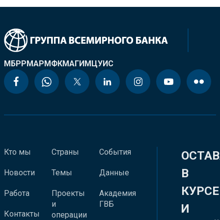
МБРР
МАР
МФК
МАГИ
МЦУИС
Кто мы
Страны
События
ОСТАВ
В
Новости
Темы
Данные
КУРСЕ
Работа
Проекты
Академия
и
ГВБ
И
Контакты
операции