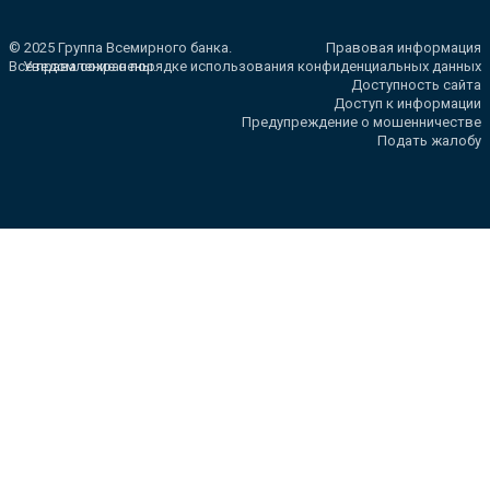
© 2025 Группа Всемирного банка.
Правовая информация
Все права сохранены.
Уведомление о порядке использования конфиденциальных данных
Доступность сайта
Доступ к информации
Предупреждение о мошенничестве
Подать жалобу