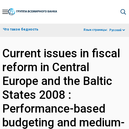
Skip
to
Main
Что такое бедность
Язык страницы:
Русский
Navigation
Current issues in fiscal
reform in Central
Europe and the Baltic
States 2008 :
Performance-based
budgeting and medium-