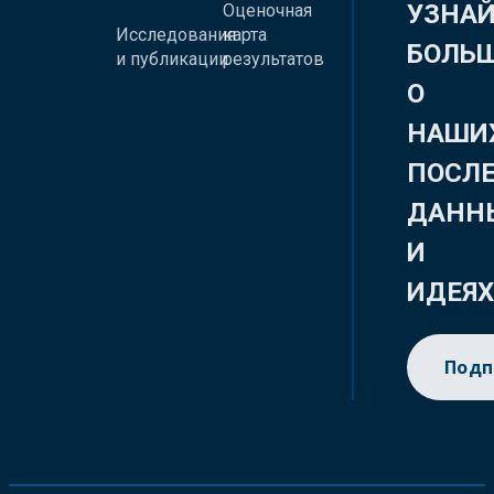
УЗНА
Оценочная
Исследования
карта
БОЛЬ
и публикации
результатов
О
НАШИ
ПОСЛ
ДАНН
И
ИДЕЯ
Подп