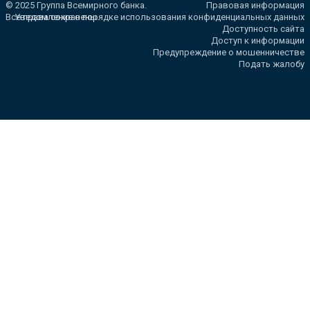
© 2025 Группа Всемирного банка.
Правовая информация
Все права сохранены.
Уведомление о порядке использования конфиденциальных данных
Доступность сайта
Доступ к информации
Предупреждение о мошенничестве
Подать жалобу