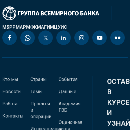
МБРР
МАР
МФК
МАГИ
МЦУИС
Кто мы
Страны
События
ОСТАВ
В
Новости
Темы
Данные
КУРСЕ
Работа
Проекты
Академия
и
ГВБ
И
Контакты
операции
УЗНА
Оценочная
Исследования
карта