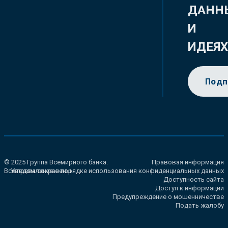
ДАНН
И
ИДЕЯ
Подп
© 2025 Группа Всемирного банка.
Правовая информация
Все права сохранены.
Уведомление о порядке использования конфиденциальных данных
Доступность сайта
Доступ к информации
Предупреждение о мошенничестве
Подать жалобу