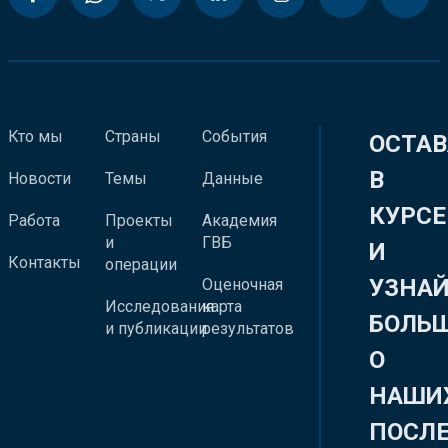
Кто мы
Страны
События
ОСТАВ
В
Новости
Темы
Данные
КУРСЕ
Работа
Проекты
Академия
и
ГВБ
И
Контакты
операции
УЗНА
Оценочная
Исследования
карта
БОЛЬ
и публикации
результатов
О
НАШИ
ПОСЛ