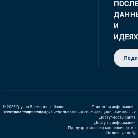
ПОСЛ
ДАНН
И
ИДЕЯ
Подп
© 2025 Группа Всемирного банка.
Правовая информация
Все права сохранены.
Уведомление о порядке использования конфиденциальных данных
Доступность сайта
Доступ к информации
Предупреждение о мошенничестве
Подать жалобу