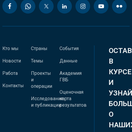
Кто мы
Страны
События
ОСТАВ
В
Новости
Темы
Данные
КУРСЕ
Работа
Проекты
Академия
и
ГВБ
И
Контакты
операции
УЗНА
Оценочная
Исследования
карта
БОЛЬ
и публикации
результатов
О
НАШИ