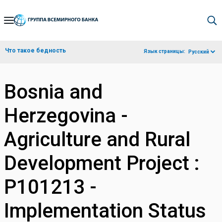
Skip
to
Main
Что такое бедность
Язык страницы:
Русский
Navigation
Bosnia and
Herzegovina -
Agriculture and Rural
Development Project :
P101213 -
Implementation Status