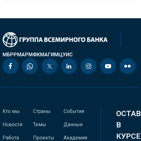
МБРР
МАР
МФК
МАГИ
МЦУИС
Кто мы
Страны
События
ОСТАВ
В
Новости
Темы
Данные
КУРСЕ
Работа
Проекты
Академия