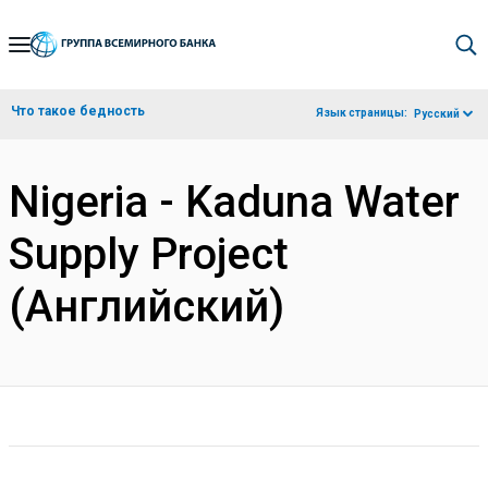
Skip
to
Main
Что такое бедность
Язык страницы:
Русский
Navigation
Nigeria - Kaduna Water
Supply Project
(Английский)