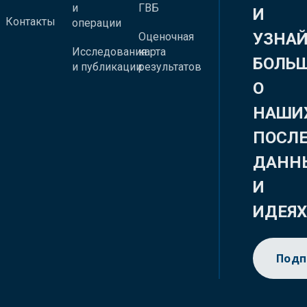
и
ГВБ
И
Контакты
операции
УЗНА
Оценочная
Исследования
карта
БОЛЬ
и публикации
результатов
О
НАШИ
ПОСЛ
ДАНН
И
ИДЕЯ
Подп