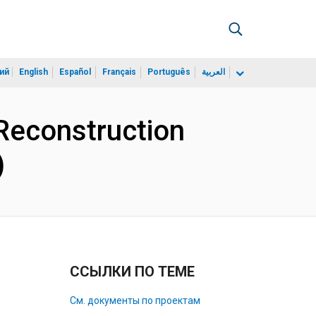
ий
English
Español
Français
Português
العربية
Reconstruction
)
ССЫЛКИ ПО ТЕМЕ
См. документы по проектам