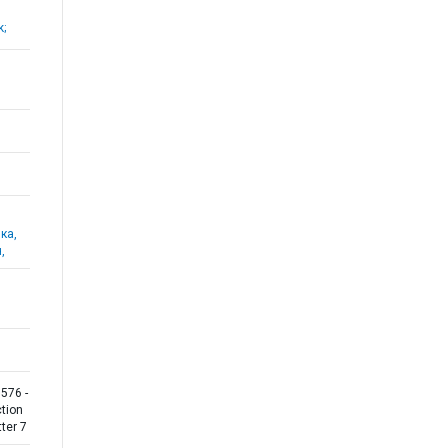
k;
ка,
,
576 -
tion
tter 7