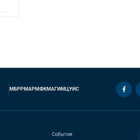
МБРР
МАР
МФК
МАГИ
МЦУИС
События