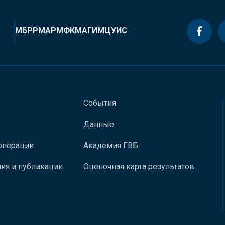
МБРР
МАР
МФК
МАГИ
МЦУИС
События
Данные
операции
Академия ГВБ
ия и публикации
Оценочная карта результатов