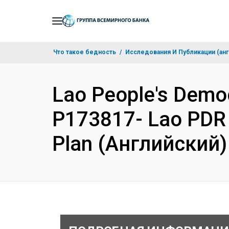
Skip
to
Main
Что такое бедность
Исследования И Публикации (анг
Navigation
Lao People's Democ
P173817- Lao PDR 
Plan (Английский)