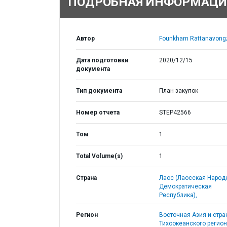
ПОДРОБНАЯ ИНФОРМАЦИ
Автор
Founkham Rattanavong;
Дата подготовки
2020/12/15
документа
Тип документа
План закупок
Номер отчета
STEP42566
Том
1
Total Volume(s)
1
Страна
Лаос (Лаосская Народ
Демократическая
Республика),
Регион
Восточная Азия и стр
Тихоокеанского регион