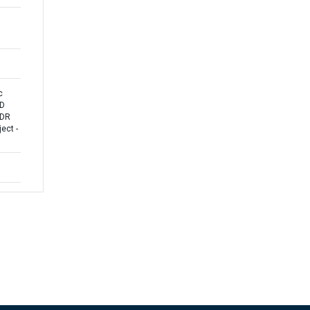
c
ND
PDR
ect -